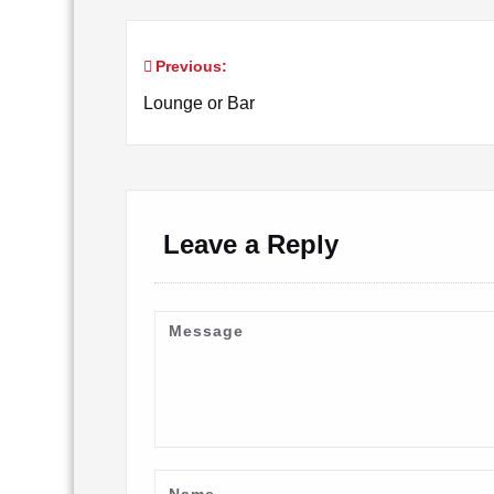
Previous:
Post
Lounge or Bar
navigation
Leave a Reply