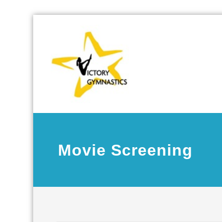
Skip
Victory Gymnastics
Victory 
to
content
Movie Screening