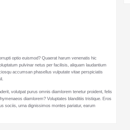
corrupti optio euismod? Quaerat harum venenatis hic
uptatum pulvinar netus per facilisis, aliquam laudantium
iosqu accumsan phasellus vulputate vitae perspiciatis
l.
erit, volutpat purus omnis diamlorem tenetur proident, felis
hymenaeos diamlorem? Voluptates blanditiis tristique. Eros
lus sociis, urna dignissimos montes pariatur, earum