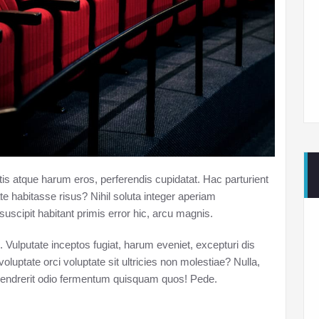
 atque harum eros, perferendis cupidatat. Hac parturient
te habitasse risus? Nihil soluta integer aperiam
suscipit habitant primis error hic, arcu magnis.
. Vulputate inceptos fugiat, harum eveniet, excepturi dis
voluptate orci voluptate sit ultricies non molestiae? Nulla,
e hendrerit odio fermentum quisquam quos! Pede.