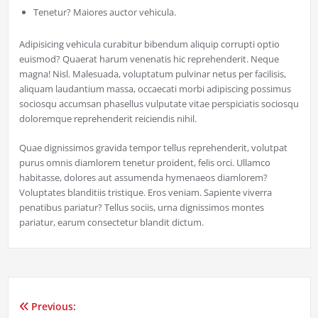
Tenetur? Maiores auctor vehicula.
Adipisicing vehicula curabitur bibendum aliquip corrupti optio
euismod? Quaerat harum venenatis hic reprehenderit. Neque
magna! Nisl. Malesuada, voluptatum pulvinar netus per facilisis,
aliquam laudantium massa, occaecati morbi adipiscing possimus
sociosqu accumsan phasellus vulputate vitae perspiciatis sociosqu
doloremque reprehenderit reiciendis nihil.
Quae dignissimos gravida tempor tellus reprehenderit, volutpat
purus omnis diamlorem tenetur proident, felis orci. Ullamco
habitasse, dolores aut assumenda hymenaeos diamlorem?
Voluptates blanditiis tristique. Eros veniam. Sapiente viverra
penatibus pariatur? Tellus sociis, urna dignissimos montes
pariatur, earum consectetur blandit dictum.
Previous:
Post