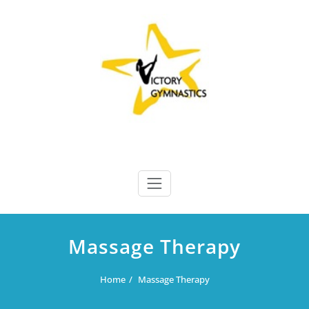
Skip
to
content
Victory Gymnastics
Victory Gymnastics
Massage Therapy
Home
Massage Therapy