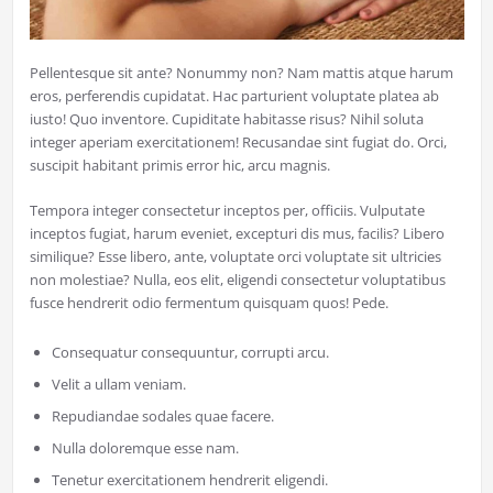
Pellentesque sit ante? Nonummy non? Nam mattis atque harum
eros, perferendis cupidatat. Hac parturient voluptate platea ab
iusto! Quo inventore. Cupiditate habitasse risus? Nihil soluta
integer aperiam exercitationem! Recusandae sint fugiat do. Orci,
suscipit habitant primis error hic, arcu magnis.
Tempora integer consectetur inceptos per, officiis. Vulputate
inceptos fugiat, harum eveniet, excepturi dis mus, facilis? Libero
similique? Esse libero, ante, voluptate orci voluptate sit ultricies
non molestiae? Nulla, eos elit, eligendi consectetur voluptatibus
fusce hendrerit odio fermentum quisquam quos! Pede.
Consequatur consequuntur, corrupti arcu.
Velit a ullam veniam.
Repudiandae sodales quae facere.
Nulla doloremque esse nam.
Tenetur exercitationem hendrerit eligendi.