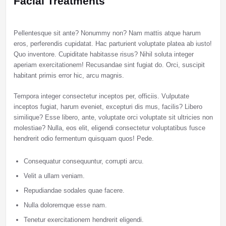
Facial Treatments
Pellentesque sit ante? Nonummy non? Nam mattis atque harum
eros, perferendis cupidatat. Hac parturient voluptate platea ab iusto!
Quo inventore. Cupiditate habitasse risus? Nihil soluta integer
aperiam exercitationem! Recusandae sint fugiat do. Orci, suscipit
habitant primis error hic, arcu magnis.
Tempora integer consectetur inceptos per, officiis. Vulputate
inceptos fugiat, harum eveniet, excepturi dis mus, facilis? Libero
similique? Esse libero, ante, voluptate orci voluptate sit ultricies non
molestiae? Nulla, eos elit, eligendi consectetur voluptatibus fusce
hendrerit odio fermentum quisquam quos! Pede.
Consequatur consequuntur, corrupti arcu.
Velit a ullam veniam.
Repudiandae sodales quae facere.
Nulla doloremque esse nam.
Tenetur exercitationem hendrerit eligendi.