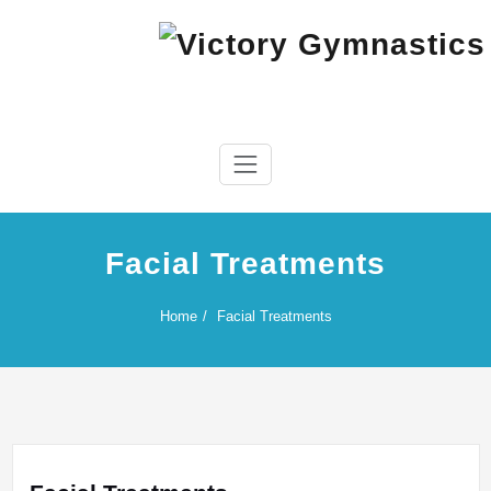
Skip
to
content
Victory Gymnastics
Victory Gymnastics
Facial Treatments
Home
Facial Treatments