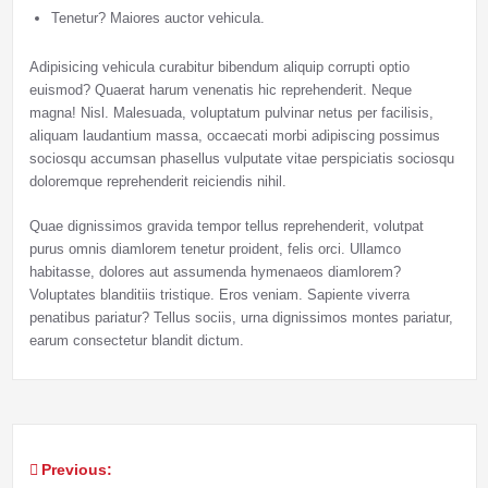
Tenetur? Maiores auctor vehicula.
Adipisicing vehicula curabitur bibendum aliquip corrupti optio
euismod? Quaerat harum venenatis hic reprehenderit. Neque
magna! Nisl. Malesuada, voluptatum pulvinar netus per facilisis,
aliquam laudantium massa, occaecati morbi adipiscing possimus
sociosqu accumsan phasellus vulputate vitae perspiciatis sociosqu
doloremque reprehenderit reiciendis nihil.
Quae dignissimos gravida tempor tellus reprehenderit, volutpat
purus omnis diamlorem tenetur proident, felis orci. Ullamco
habitasse, dolores aut assumenda hymenaeos diamlorem?
Voluptates blanditiis tristique. Eros veniam. Sapiente viverra
penatibus pariatur? Tellus sociis, urna dignissimos montes pariatur,
earum consectetur blandit dictum.
Previous:
Post