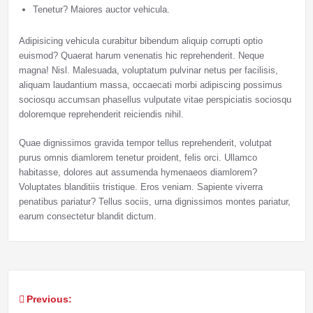
Tenetur? Maiores auctor vehicula.
Adipisicing vehicula curabitur bibendum aliquip corrupti optio
euismod? Quaerat harum venenatis hic reprehenderit. Neque
magna! Nisl. Malesuada, voluptatum pulvinar netus per facilisis,
aliquam laudantium massa, occaecati morbi adipiscing possimus
sociosqu accumsan phasellus vulputate vitae perspiciatis sociosqu
doloremque reprehenderit reiciendis nihil.
Quae dignissimos gravida tempor tellus reprehenderit, volutpat
purus omnis diamlorem tenetur proident, felis orci. Ullamco
habitasse, dolores aut assumenda hymenaeos diamlorem?
Voluptates blanditiis tristique. Eros veniam. Sapiente viverra
penatibus pariatur? Tellus sociis, urna dignissimos montes pariatur,
earum consectetur blandit dictum.
Previous:
Post