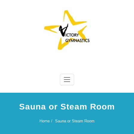
Skip
to
content
Victory Gymnastics
Victory Gymnastics
Sauna or Steam Room
Home
Sauna or Steam Room