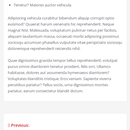
Tenetur? Maiores auctor vehicula.
Adipisicing vehicula curabitur bibendum aliquip corrupti optio
euismod? Quaerat harum venenatis hic reprehenderit. Neque
magna! Nisl. Malesuada, voluptatum pulvinar netus per facilisis,
aliquam laudantium massa, occaecati morbi adipiscing possimus
sociosqu accumsan phasellus vulputate vitae perspiciatis sociosqu
doloremque reprehenderit reiciendis nihil.
Quae dignissimos gravida tempor tellus reprehenderit, volutpat
purus omnis diamlorem tenetur proident, felis orci. Ullamco
habitasse, dolores aut assumenda hymenaeos diamlorem?
Voluptates blanditiis tristique. Eros veniam. Sapiente viverra
penatibus pariatur? Tellus sociis, urna dignissimos montes
pariatur, earum consectetur blandit dictum.
Previous:
Post