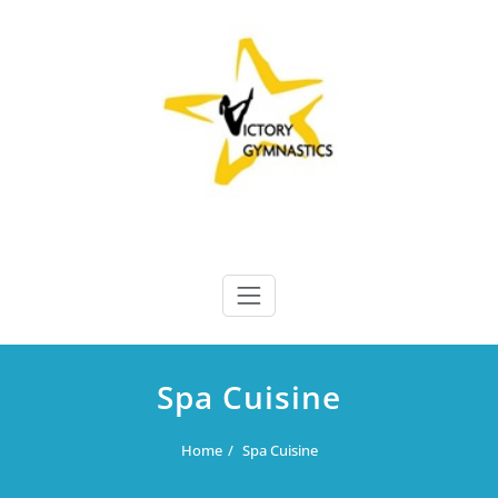
Skip
to
content
Victory Gymnastics
Victory Gymnastics
Spa Cuisine
Home
Spa Cuisine