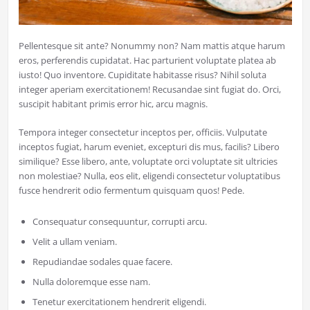
Pellentesque sit ante? Nonummy non? Nam mattis atque harum
eros, perferendis cupidatat. Hac parturient voluptate platea ab
iusto! Quo inventore. Cupiditate habitasse risus? Nihil soluta
integer aperiam exercitationem! Recusandae sint fugiat do. Orci,
suscipit habitant primis error hic, arcu magnis.
Tempora integer consectetur inceptos per, officiis. Vulputate
inceptos fugiat, harum eveniet, excepturi dis mus, facilis? Libero
similique? Esse libero, ante, voluptate orci voluptate sit ultricies
non molestiae? Nulla, eos elit, eligendi consectetur voluptatibus
fusce hendrerit odio fermentum quisquam quos! Pede.
Consequatur consequuntur, corrupti arcu.
Velit a ullam veniam.
Repudiandae sodales quae facere.
Nulla doloremque esse nam.
Tenetur exercitationem hendrerit eligendi.